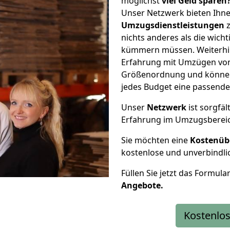
möglichst
viel Geld sparen
Unser Netzwerk bieten Ihn
Umzugsdienstleistungen
z
nichts anderes als die wic
kümmern müssen. Weiterhin
Erfahrung mit Umzügen von 
Größenordnung und können 
jedes Budget eine passende
Unser
Netzwerk
ist sorgfäl
Erfahrung im Umzugsberei
Sie möchten eine
Kostenüb
kostenlose und unverbindli
Füllen Sie jetzt das Formula
Angebote.
Kostenlos