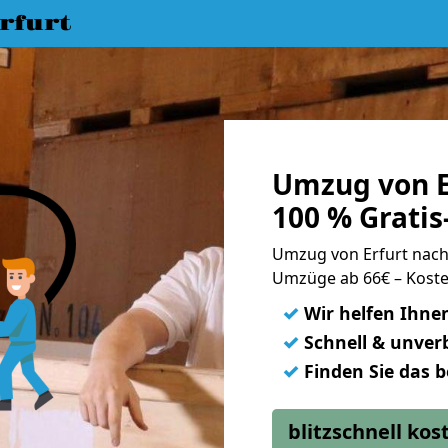
rfurt
Umzug von E
100 % Grati
Umzug von Erfurt nac
Umzüge ab 66€ – Koste
✓
Wir helfen Ihne
✓
Schnell & unverb
✓
Finden Sie das 
blitzschnell ko