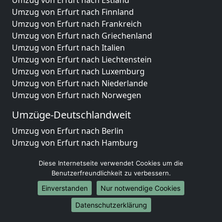
Umzug von Erfurt nach Finnland
Umzug von Erfurt nach Frankreich
Umzug von Erfurt nach Griechenland
Umzug von Erfurt nach Italien
Umzug von Erfurt nach Liechtenstein
Umzug von Erfurt nach Luxemburg
Umzug von Erfurt nach Niederlande
Umzug von Erfurt nach Norwegen
Umzüge-Deutschlandweit
Umzug von Erfurt nach Berlin
Umzug von Erfurt nach Hamburg
Umzug von Erfurt nach München
Diese Internetseite verwendet Cookies um die
Umzug von Erfurt nach Köln
Benutzerfreundlichkeit zu verbessern.
Umzug von Erfurt nach Frankfurt am Main
Einverstanden
Nur notwendige Cookies
Umzug von Erfurt nach Stuttgart
Umzug von Erfurt nach Düsseldorf
Datenschutzerklärung
Umzug von Erfurt nach Leipzig