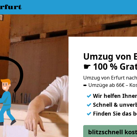
rfurt
Umzug von E
☛ 100 % Gra
Umzug von Erfurt nac
➨ Umzüge ab 66€ – Kos
✓
Wir helfen Ihne
✓
Schnell & unverb
✓
Finden Sie das 
blitzschnell ko