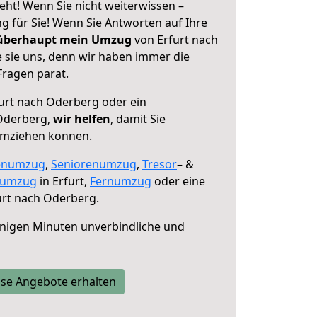
eht! Wenn Sie nicht weiterwissen –
ng für Sie! Wenn Sie Antworten auf Ihre
 überhaupt mein Umzug
von Erfurt nach
 sie uns, denn wir haben immer die
Fragen parat.
urt nach Oderberg oder ein
Oderberg,
wir helfen
, damit Sie
umziehen können.
enumzug
,
Seniorenumzug
,
Tresor
– &
numzug
in Erfurt,
Fernumzug
oder eine
urt nach Oderberg.
nigen Minuten unverbindliche und
se Angebote erhalten