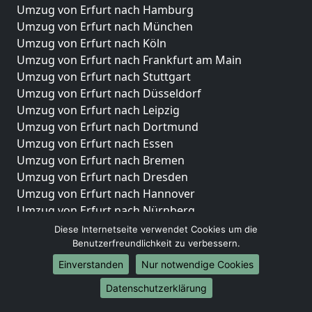
Umzug von Erfurt nach Hamburg
Umzug von Erfurt nach München
Umzug von Erfurt nach Köln
Umzug von Erfurt nach Frankfurt am Main
Umzug von Erfurt nach Stuttgart
Umzug von Erfurt nach Düsseldorf
Umzug von Erfurt nach Leipzig
Umzug von Erfurt nach Dortmund
Umzug von Erfurt nach Essen
Umzug von Erfurt nach Bremen
Umzug von Erfurt nach Dresden
Umzug von Erfurt nach Hannover
Umzug von Erfurt nach Nürnberg
Umzug von Erfurt nach Duisburg
Diese Internetseite verwendet Cookies um die
Umzug von Erfurt nach Bochum
Benutzerfreundlichkeit zu verbessern.
Umzug von Erfurt nach Wuppertal
Einverstanden
Nur notwendige Cookies
Umzug von Erfurt nach Bielefeld
Datenschutzerklärung
Umzug von Erfurt nach Bonn
Umzug von Erfurt nach Münster