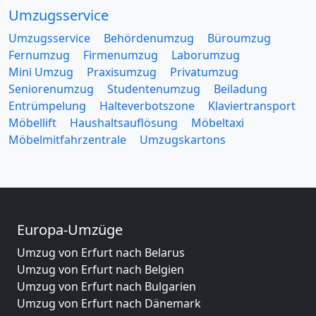
Umzugsservice
Umzugsservice
Behördenumzug
Büroumzug
Fernumzug
Firmenumzug
Laborumzug
Mini Umzug
Praxisumzug
Privatumzug
Seniorenumzug
Studentenumzug
Beiladung
Entrümpelung
Halteverbotszone
Klaviertransport
Möbellift
Haushaltsauflösung
Möbeltaxi
Möbelmitfahrzentrale
Umzugskartons
Europa-Umzüge
Umzug von Erfurt nach Belarus
Umzug von Erfurt nach Belgien
Umzug von Erfurt nach Bulgarien
Umzug von Erfurt nach Dänemark