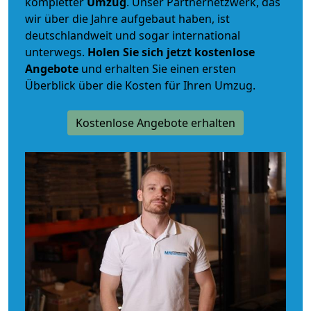
kompletter
Umzug
. Unser Partnernetzwerk, das
wir über die Jahre aufgebaut haben, ist
deutschlandweit und sogar international
unterwegs.
Holen Sie sich jetzt kostenlose
Angebote
und erhalten Sie einen ersten
Überblick über die Kosten für Ihren Umzug.
Kostenlose Angebote erhalten