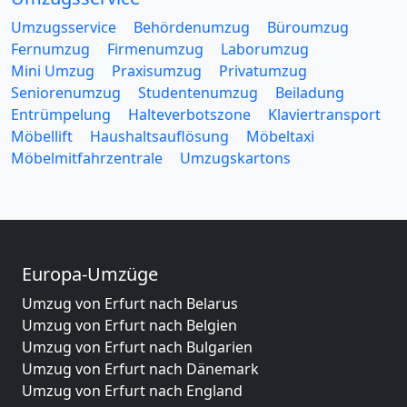
Umzugsservice
Behördenumzug
Büroumzug
Fernumzug
Firmenumzug
Laborumzug
Mini Umzug
Praxisumzug
Privatumzug
Seniorenumzug
Studentenumzug
Beiladung
Entrümpelung
Halteverbotszone
Klaviertransport
Möbellift
Haushaltsauflösung
Möbeltaxi
Möbelmitfahrzentrale
Umzugskartons
Europa-Umzüge
Umzug von Erfurt nach Belarus
Umzug von Erfurt nach Belgien
Umzug von Erfurt nach Bulgarien
Umzug von Erfurt nach Dänemark
Umzug von Erfurt nach England