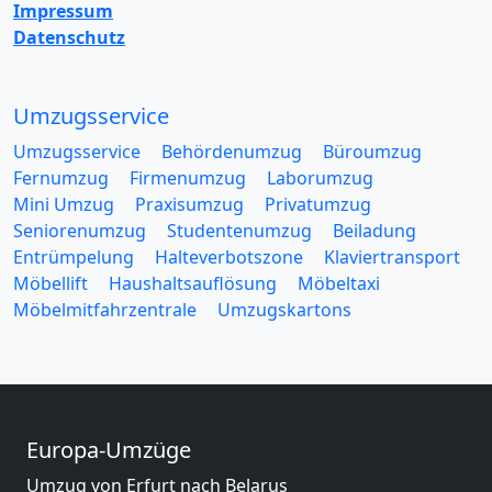
Impressum
Datenschutz
Umzugsservice
Umzugsservice
Behördenumzug
Büroumzug
Fernumzug
Firmenumzug
Laborumzug
Mini Umzug
Praxisumzug
Privatumzug
Seniorenumzug
Studentenumzug
Beiladung
Entrümpelung
Halteverbotszone
Klaviertransport
Möbellift
Haushaltsauflösung
Möbeltaxi
Möbelmitfahrzentrale
Umzugskartons
Europa-Umzüge
Umzug von Erfurt nach Belarus