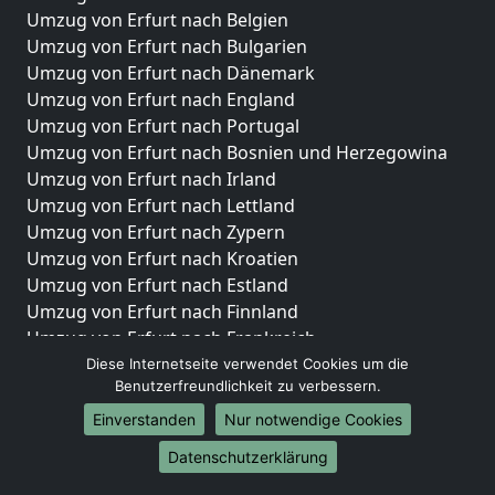
Umzug von Erfurt nach Belgien
Umzug von Erfurt nach Bulgarien
Umzug von Erfurt nach Dänemark
Umzug von Erfurt nach England
Umzug von Erfurt nach Portugal
Umzug von Erfurt nach Bosnien und Herzegowina
Umzug von Erfurt nach Irland
Umzug von Erfurt nach Lettland
Umzug von Erfurt nach Zypern
Umzug von Erfurt nach Kroatien
Umzug von Erfurt nach Estland
Umzug von Erfurt nach Finnland
Umzug von Erfurt nach Frankreich
Umzug von Erfurt nach Griechenland
Diese Internetseite verwendet Cookies um die
Benutzerfreundlichkeit zu verbessern.
Umzug von Erfurt nach Italien
Umzug von Erfurt nach Liechtenstein
Einverstanden
Nur notwendige Cookies
Umzug von Erfurt nach Luxemburg
Datenschutzerklärung
Umzug von Erfurt nach Niederlande