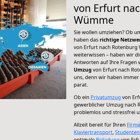
von Erfurt na
Wümme
Sie wollen umziehen? Ob um
haben das
richtige Netzw
von Erfurt nach Rotenburg
weiterwissen – haben wir di
Antworten auf Ihre Fragen 
Umzug
von Erfurt nach Ro
uns, denn wir haben immer 
parat.
Ob ein
Privatumzug
von Erf
gewerblicher Umzug nach
problemlos und stressfrei 
Allzeit bereit für Ihren
Firm
Klaviertransport
,
Studente
optimale
Beiladung
von Erf