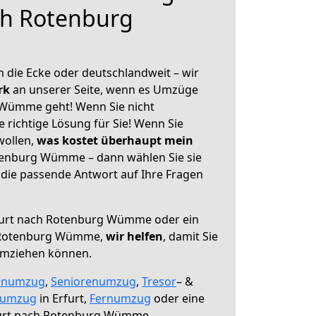
ch Rotenburg
 die Ecke oder deutschlandweit – wir
erk
an unserer Seite, wenn es Umzüge
 Wümme geht! Wenn Sie nicht
e richtige Lösung für Sie! Wenn Sie
wollen,
was kostet überhaupt mein
tenburg Wümme – dann wählen Sie sie
die passende Antwort auf Ihre Fragen
urt nach Rotenburg Wümme oder ein
 Rotenburg Wümme,
wir helfen
, damit Sie
umziehen können.
enumzug
,
Seniorenumzug
,
Tresor
– &
numzug
in Erfurt,
Fernumzug
oder eine
urt nach Rotenburg Wümme.