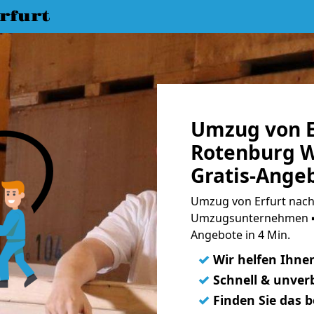
rfurt
Umzug von E
Rotenburg 
Gratis-Ange
Umzug von Erfurt nac
Umzugsunternehmen ➨
Angebote in 4 Min.
✓
Wir helfen Ihne
✓
Schnell & unverb
✓
Finden Sie das 