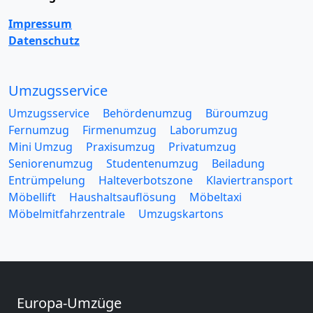
Impressum
Datenschutz
Umzugsservice
Umzugsservice
Behördenumzug
Büroumzug
Fernumzug
Firmenumzug
Laborumzug
Mini Umzug
Praxisumzug
Privatumzug
Seniorenumzug
Studentenumzug
Beiladung
Entrümpelung
Halteverbotszone
Klaviertransport
Möbellift
Haushaltsauflösung
Möbeltaxi
Möbelmitfahrzentrale
Umzugskartons
Europa-Umzüge