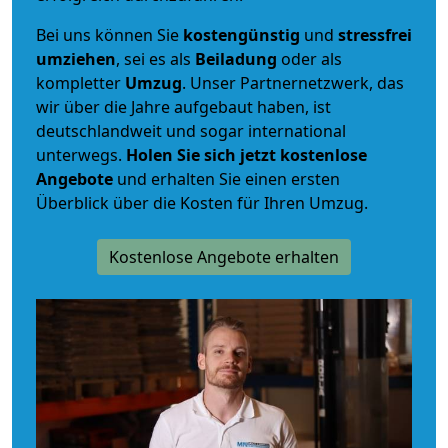
Bei uns können Sie
kostengünstig
und
stressfrei
umziehen
, sei es als
Beiladung
oder als
kompletter
Umzug
. Unser Partnernetzwerk, das
wir über die Jahre aufgebaut haben, ist
deutschlandweit und sogar international
unterwegs.
Holen Sie sich jetzt kostenlose
Angebote
und erhalten Sie einen ersten
Überblick über die Kosten für Ihren Umzug.
Kostenlose Angebote erhalten