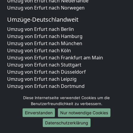
Umzug von Erfurt nach Niederlande
Umzug von Erfurt nach Norwegen
Umzüge-Deutschlandweit
Umzug von Erfurt nach Berlin
Umzug von Erfurt nach Hamburg
Umzug von Erfurt nach München
Umzug von Erfurt nach Köln
Umzug von Erfurt nach Frankfurt am Main
Umzug von Erfurt nach Stuttgart
Umzug von Erfurt nach Düsseldorf
Umzug von Erfurt nach Leipzig
Umzug von Erfurt nach Dortmund
Umzug von Erfurt nach Essen
Diese Internetseite verwendet Cookies um die
Umzug von Erfurt nach Bremen
Benutzerfreundlichkeit zu verbessern.
Umzug von Erfurt nach Dresden
Einverstanden
Nur notwendige Cookies
Umzug von Erfurt nach Hannover
Umzug von Erfurt nach Nürnberg
Datenschutzerklärung
Umzug von Erfurt nach Duisburg