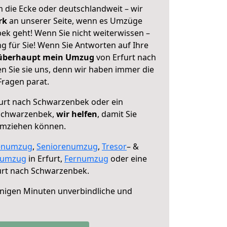
 die Ecke oder deutschlandweit – wir
erk
an unserer Seite, wenn es Umzüge
ek geht! Wenn Sie nicht weiterwissen –
ng für Sie! Wenn Sie Antworten auf Ihre
 überhaupt mein Umzug
von Erfurt nach
 Sie sie uns, denn wir haben immer die
Fragen parat.
urt nach Schwarzenbek oder ein
Schwarzenbek,
wir helfen
, damit Sie
umziehen können.
enumzug
,
Seniorenumzug
,
Tresor
– &
numzug
in Erfurt,
Fernumzug
oder eine
urt nach Schwarzenbek.
nigen Minuten unverbindliche und