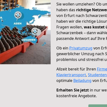
Sie wollen umziehen? Ob um
haben das
richtige Netzw
von Erfurt nach Schwarzenb
haben wir die richtige Lösu
Fragen wollen,
was kostet
Schwarzenbek – dann wählen
passende Antwort auf Ihre 
Ob ein
Privatumzug
von Erf
gewerblicher Umzug nach 
problemlos und stressfrei 
Allzeit bereit für Ihren
Firm
Klaviertransport
,
Studente
optimale
Beiladung
von Erf
Erhalten Sie jetzt
in nur we
kostenfreie Angebote.