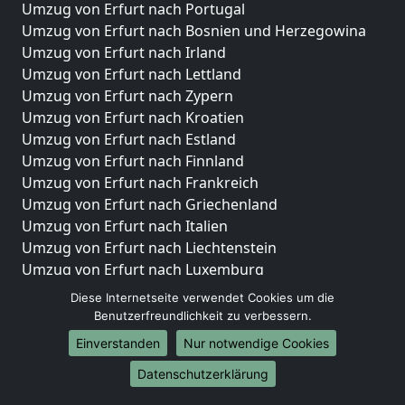
Umzug von Erfurt nach Portugal
Umzug von Erfurt nach Bosnien und Herzegowina
Umzug von Erfurt nach Irland
Umzug von Erfurt nach Lettland
Umzug von Erfurt nach Zypern
Umzug von Erfurt nach Kroatien
Umzug von Erfurt nach Estland
Umzug von Erfurt nach Finnland
Umzug von Erfurt nach Frankreich
Umzug von Erfurt nach Griechenland
Umzug von Erfurt nach Italien
Umzug von Erfurt nach Liechtenstein
Umzug von Erfurt nach Luxemburg
Umzug von Erfurt nach Niederlande
Diese Internetseite verwendet Cookies um die
Umzug von Erfurt nach Norwegen
Benutzerfreundlichkeit zu verbessern.
Einverstanden
Nur notwendige Cookies
Umzüge-Deutschlandweit
Datenschutzerklärung
Umzug von Erfurt nach Berlin
Umzug von Erfurt nach Hamburg