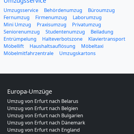
Umzugsservice
Umzugsservice
Behördenumzug
Büroumzug
Fernumzug
Firmenumzug
Laborumzug
Mini Umzug
Praxisumzug
Privatumzug
Seniorenumzug
Studentenumzug
Beiladung
Entrümpelung
Halteverbotszone
Klaviertransport
Möbellift
Haushaltsauflösung
Möbeltaxi
Möbelmitfahrzentrale
Umzugskartons
Europa-Umzüge
Umzug von Erfurt nach Belarus
Umzug von Erfurt nach Belgien
Umzug von Erfurt nach Bulgarien
Umzug von Erfurt nach Dänemark
Umzug von Erfurt nach England