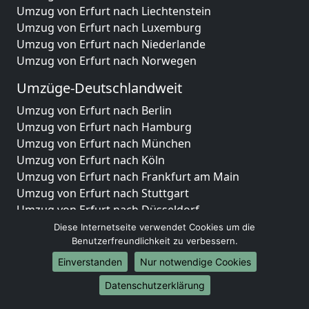
Umzug von Erfurt nach Liechtenstein
Umzug von Erfurt nach Luxemburg
Umzug von Erfurt nach Niederlande
Umzug von Erfurt nach Norwegen
Umzüge-Deutschlandweit
Umzug von Erfurt nach Berlin
Umzug von Erfurt nach Hamburg
Umzug von Erfurt nach München
Umzug von Erfurt nach Köln
Umzug von Erfurt nach Frankfurt am Main
Umzug von Erfurt nach Stuttgart
Umzug von Erfurt nach Düsseldorf
Umzug von Erfurt nach Leipzig
Diese Internetseite verwendet Cookies um die
Umzug von Erfurt nach Dortmund
Benutzerfreundlichkeit zu verbessern.
Umzug von Erfurt nach Essen
Einverstanden
Nur notwendige Cookies
Umzug von Erfurt nach Bremen
Datenschutzerklärung
Umzug von Erfurt nach Dresden
Umzug von Erfurt nach Hannover