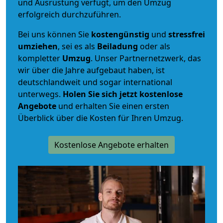
und Ausrüstung verfügt, um den Umzug
erfolgreich durchzuführen.
Bei uns können Sie
kostengünstig
und
stressfrei
umziehen
, sei es als
Beiladung
oder als
kompletter
Umzug
. Unser Partnernetzwerk, das
wir über die Jahre aufgebaut haben, ist
deutschlandweit und sogar international
unterwegs.
Holen Sie sich jetzt kostenlose
Angebote
und erhalten Sie einen ersten
Überblick über die Kosten für Ihren Umzug.
Kostenlose Angebote erhalten