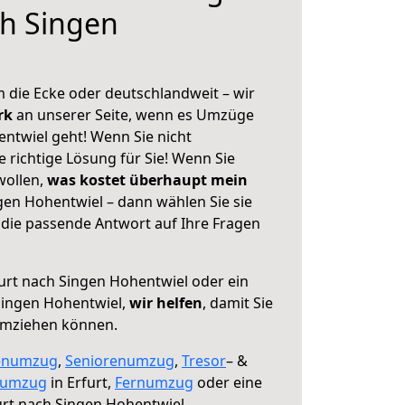
ch Singen
 die Ecke oder deutschlandweit – wir
erk
an unserer Seite, wenn es Umzüge
ntwiel geht! Wenn Sie nicht
e richtige Lösung für Sie! Wenn Sie
wollen,
was kostet überhaupt mein
gen Hohentwiel – dann wählen Sie sie
die passende Antwort auf Ihre Fragen
urt nach Singen Hohentwiel oder ein
ingen Hohentwiel,
wir helfen
, damit Sie
umziehen können.
enumzug
,
Seniorenumzug
,
Tresor
– &
numzug
in Erfurt,
Fernumzug
oder eine
rt nach Singen Hohentwiel.