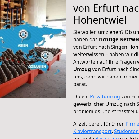
von Erfurt na
Hohentwiel
Sie wollen umziehen? Ob um
haben das
richtige Netzw
von Erfurt nach Singen Hohe
weiterwissen – haben wir di
Antworten auf Ihre Fragen 
Umzug
von Erfurt nach Sin
uns, denn wir haben immer 
parat.
Ob ein
Privatumzug
von Erf
gewerblicher Umzug nach S
problemlos und stressfrei 
Allzeit bereit für Ihren
Firm
Klaviertransport
,
Studente
optimale
Beiladung
von Erfu