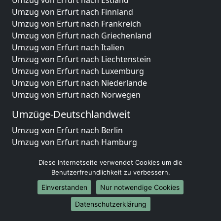
Umzug von Erfurt nach Finnland
Umzug von Erfurt nach Frankreich
Umzug von Erfurt nach Griechenland
Umzug von Erfurt nach Italien
Umzug von Erfurt nach Liechtenstein
Umzug von Erfurt nach Luxemburg
Umzug von Erfurt nach Niederlande
Umzug von Erfurt nach Norwegen
Umzüge-Deutschlandweit
Umzug von Erfurt nach Berlin
Umzug von Erfurt nach Hamburg
Umzug von Erfurt nach München
Diese Internetseite verwendet Cookies um die
Umzug von Erfurt nach Köln
Benutzerfreundlichkeit zu verbessern.
Umzug von Erfurt nach Frankfurt am Main
Einverstanden
Nur notwendige Cookies
Umzug von Erfurt nach Stuttgart
Umzug von Erfurt nach Düsseldorf
Datenschutzerklärung
Umzug von Erfurt nach Leipzig