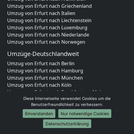
Umzug von Erfurt nach Griechenland
Umzug von Erfurt nach Italien
Umzug von Erfurt nach Liechtenstein
Umzug von Erfurt nach Luxemburg
Umzug von Erfurt nach Niederlande
Umzug von Erfurt nach Norwegen
Umzüge-Deutschlandweit
Umzug von Erfurt nach Berlin
Umzug von Erfurt nach Hamburg
Umzug von Erfurt nach München
Umzug von Erfurt nach Köln
Umzug von Erfurt nach Frankfurt am Main
Umzug von Erfurt nach Stuttgart
Diese Internetseite verwendet Cookies um die
Benutzerfreundlichkeit zu verbessern.
Umzug von Erfurt nach Düsseldorf
Umzug von Erfurt nach Leipzig
Einverstanden
Nur notwendige Cookies
Umzug von Erfurt nach Dortmund
Datenschutzerklärung
Umzug von Erfurt nach Essen