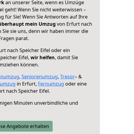
erk
an unserer Seite, wenn es Umzüge
el geht! Wenn Sie nicht weiterwissen –
ng für Sie! Wenn Sie Antworten auf Ihre
 überhaupt mein Umzug
von Erfurt nach
n Sie sie uns, denn wir haben immer die
Fragen parat.
rt nach Speicher Eifel oder ein
eicher Eifel,
wir helfen
, damit Sie
umziehen können.
enumzug
,
Seniorenumzug
,
Tresor
– &
numzug
in Erfurt,
Fernumzug
oder eine
rt nach Speicher Eifel.
nigen Minuten unverbindliche und
se Angebote erhalten