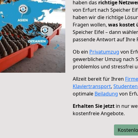
haben das
richtige Netzw
von Erfurt nach Speicher Eif
haben wir die richtige Lösu
Fragen wollen,
was kostet
Speicher Eifel – dann wähle
passende Antwort auf Ihre 
Ob ein
Privatumzug
von Erfu
gewerblicher Umzug nach Sp
problemlos und stressfrei 
Allzeit bereit für Ihren
Firm
Klaviertransport
,
Studente
optimale
Beiladung
von Erfu
Erhalten Sie jetzt
in nur we
kostenfreie Angebote.
Kostenlo