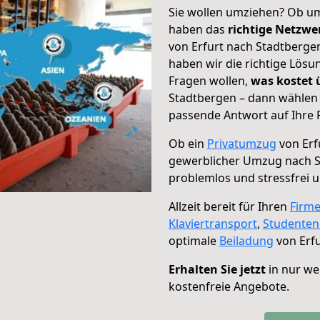
Sie wollen umziehen? Ob um
haben das
richtige Netzw
von Erfurt nach Stadtbergen
haben wir die richtige Lösu
Fragen wollen,
was kostet
Stadtbergen – dann wählen 
passende Antwort auf Ihre 
Ob ein
Privatumzug
von Erf
gewerblicher Umzug nach 
problemlos und stressfrei 
Allzeit bereit für Ihren
Firm
Klaviertransport
,
Studente
optimale
Beiladung
von Erfu
Erhalten Sie jetzt
in nur we
kostenfreie Angebote.