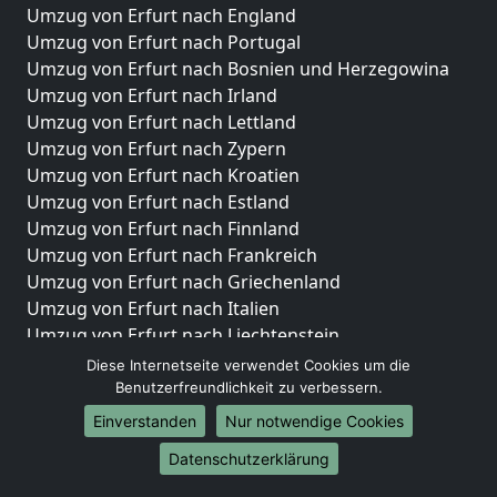
Umzug von Erfurt nach England
Umzug von Erfurt nach Portugal
Umzug von Erfurt nach Bosnien und Herzegowina
Umzug von Erfurt nach Irland
Umzug von Erfurt nach Lettland
Umzug von Erfurt nach Zypern
Umzug von Erfurt nach Kroatien
Umzug von Erfurt nach Estland
Umzug von Erfurt nach Finnland
Umzug von Erfurt nach Frankreich
Umzug von Erfurt nach Griechenland
Umzug von Erfurt nach Italien
Umzug von Erfurt nach Liechtenstein
Umzug von Erfurt nach Luxemburg
Diese Internetseite verwendet Cookies um die
Umzug von Erfurt nach Niederlande
Benutzerfreundlichkeit zu verbessern.
Umzug von Erfurt nach Norwegen
Einverstanden
Nur notwendige Cookies
Umzüge-Deutschlandweit
Datenschutzerklärung
Umzug von Erfurt nach Berlin