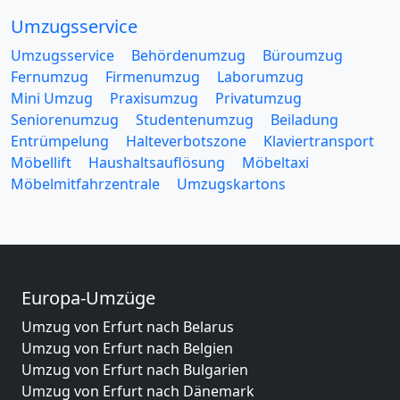
Umzugsservice
Umzugsservice
Behördenumzug
Büroumzug
Fernumzug
Firmenumzug
Laborumzug
Mini Umzug
Praxisumzug
Privatumzug
Seniorenumzug
Studentenumzug
Beiladung
Entrümpelung
Halteverbotszone
Klaviertransport
Möbellift
Haushaltsauflösung
Möbeltaxi
Möbelmitfahrzentrale
Umzugskartons
Europa-Umzüge
Umzug von Erfurt nach Belarus
Umzug von Erfurt nach Belgien
Umzug von Erfurt nach Bulgarien
Umzug von Erfurt nach Dänemark