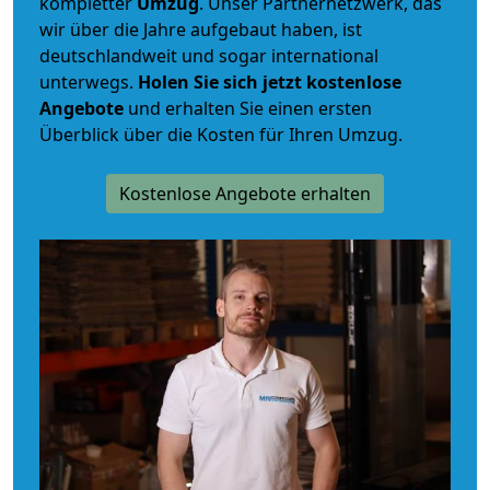
kompletter
Umzug
. Unser Partnernetzwerk, das
wir über die Jahre aufgebaut haben, ist
deutschlandweit und sogar international
unterwegs.
Holen Sie sich jetzt kostenlose
Angebote
und erhalten Sie einen ersten
Überblick über die Kosten für Ihren Umzug.
Kostenlose Angebote erhalten