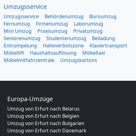
Umzugsservice
Umzugsservice
Behördenumzug
Büroumzug
Fernumzug
Firmenumzug
Laborumzug
Mini Umzug
Praxisumzug
Privatumzug
Seniorenumzug
Studentenumzug
Beiladung
Entrümpelung
Halteverbotszone
Klaviertransport
Möbellift
Haushaltsauflösung
Möbeltaxi
Möbelmitfahrzentrale
Umzugskartons
Europa-Umzüge
Umzug von Erfurt nach Belarus
Umzug von Erfurt nach Belgien
Umzug von Erfurt nach Bulgarien
Umzug von Erfurt nach Dänemark