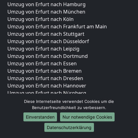
Umzug von Erfurt nach Hamburg
Umzug von Erfurt nach München
Umzug von Erfurt nach Köln
Umzug von Erfurt nach Frankfurt am Main
Umzug von Erfurt nach Stuttgart
Umzug von Erfurt nach Düsseldorf
Umzug von Erfurt nach Leipzig
Umzug von Erfurt nach Dortmund
Umzug von Erfurt nach Essen
Umzug von Erfurt nach Bremen
Umzug von Erfurt nach Dresden
Umzug von Erfurt nach Hannover
Umzug von Erfurt nach Nürnberg
Umzug von Erfurt nach Duisburg
Diese Internetseite verwendet Cookies um die
Umzug von Erfurt nach Bochum
Benutzerfreundlichkeit zu verbessern.
Umzug von Erfurt nach Wuppertal
Einverstanden
Nur notwendige Cookies
Umzug von Erfurt nach Bielefeld
Datenschutzerklärung
Umzug von Erfurt nach Bonn
Umzug von Erfurt nach Münster