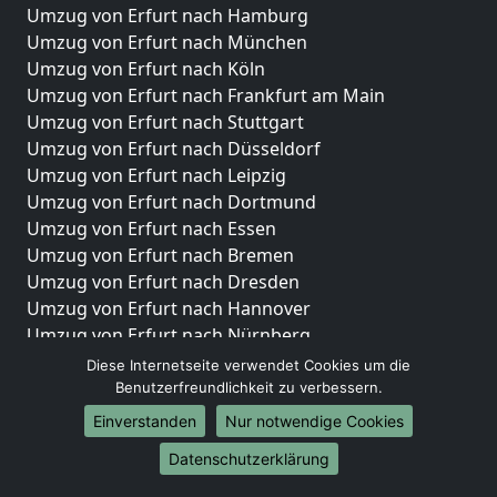
Umzug von Erfurt nach Hamburg
Umzug von Erfurt nach München
Umzug von Erfurt nach Köln
Umzug von Erfurt nach Frankfurt am Main
Umzug von Erfurt nach Stuttgart
Umzug von Erfurt nach Düsseldorf
Umzug von Erfurt nach Leipzig
Umzug von Erfurt nach Dortmund
Umzug von Erfurt nach Essen
Umzug von Erfurt nach Bremen
Umzug von Erfurt nach Dresden
Umzug von Erfurt nach Hannover
Umzug von Erfurt nach Nürnberg
Umzug von Erfurt nach Duisburg
Diese Internetseite verwendet Cookies um die
Umzug von Erfurt nach Bochum
Benutzerfreundlichkeit zu verbessern.
Umzug von Erfurt nach Wuppertal
Einverstanden
Nur notwendige Cookies
Umzug von Erfurt nach Bielefeld
Datenschutzerklärung
Umzug von Erfurt nach Bonn
Umzug von Erfurt nach Münster