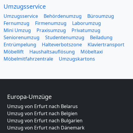
Umzugsservice
Umzugsservice
Behördenumzug
Büroumzug
Fernumzug
Firmenumzug
Laborumzug
Mini Umzug
Praxisumzug
Privatumzug
Seniorenumzug
Studentenumzug
Beiladung
Entrümpelung
Halteverbotszone
Klaviertransport
Möbellift
Haushaltsauflösung
Möbeltaxi
Möbelmitfahrzentrale
Umzugskartons
Europa-Umzüge
Umzug von Erfurt nach Belarus
Umzug von Erfurt nach Belgien
Umzug von Erfurt nach Bulgarien
Umzug von Erfurt nach Dänemark