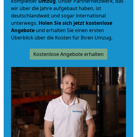
kompletter
Umzug
. Unser Partnernetzwerk, das
wir über die Jahre aufgebaut haben, ist
deutschlandweit und sogar international
unterwegs.
Holen Sie sich jetzt kostenlose
Angebote
und erhalten Sie einen ersten
Überblick über die Kosten für Ihren Umzug.
Kostenlose Angebote erhalten