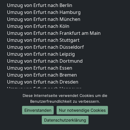
Umzug von Erfurt nach Berlin
Umzug von Erfurt nach Hamburg
Umzug von Erfurt nach München
Umzug von Erfurt nach Köln
Umzug von Erfurt nach Frankfurt am Main
Umzug von Erfurt nach Stuttgart
Umzug von Erfurt nach Düsseldorf
Umzug von Erfurt nach Leipzig
Umzug von Erfurt nach Dortmund
Umzug von Erfurt nach Essen
Umzug von Erfurt nach Bremen
Umzug von Erfurt nach Dresden
Umzug von Erfurt nach Hannover
Umzug von Erfurt nach Nürnberg
Diese Internetseite verwendet Cookies um die
Benutzerfreundlichkeit zu verbessern.
Umzug von Erfurt nach Duisburg
Umzug von Erfurt nach Bochum
Einverstanden
Nur notwendige Cookies
Umzug von Erfurt nach Wuppertal
Datenschutzerklärung
Umzug von Erfurt nach Bielefeld