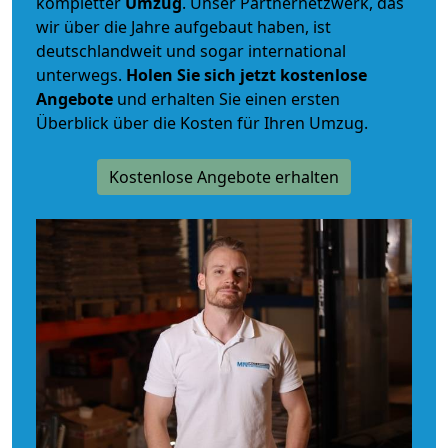
kompletter
Umzug
. Unser Partnernetzwerk, das
wir über die Jahre aufgebaut haben, ist
deutschlandweit und sogar international
unterwegs.
Holen Sie sich jetzt kostenlose
Angebote
und erhalten Sie einen ersten
Überblick über die Kosten für Ihren Umzug.
Kostenlose Angebote erhalten