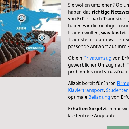
Sie wollen umziehen? Ob um
haben das
richtige Netzw
von Erfurt nach Traunstein 
haben wir die richtige Lösu
Fragen wollen,
was kostet
Traunstein – dann wählen Si
passende Antwort auf Ihre 
Ob ein
Privatumzug
von Erf
gewerblicher Umzug nach T
problemlos und stressfrei 
Allzeit bereit für Ihren
Firm
Klaviertransport
,
Studente
optimale
Beiladung
von Erfu
Erhalten Sie jetzt
in nur we
kostenfreie Angebote.