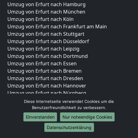
Umzug von Erfurt nach Hamburg
Umzug von Erfurt nach München
Umzug von Erfurt nach Köln
Umzug von Erfurt nach Frankfurt am Main
Umzug von Erfurt nach Stuttgart
Umzug von Erfurt nach Düsseldorf
Umzug von Erfurt nach Leipzig
Umzug von Erfurt nach Dortmund
Umzug von Erfurt nach Essen
Umzug von Erfurt nach Bremen
Umzug von Erfurt nach Dresden
Umzug von Erfurt nach Hannover
Umzug von Erfurt nach Nürnberg
Umzug von Erfurt nach Duisburg
Diese Internetseite verwendet Cookies um die
Umzug von Erfurt nach Bochum
Benutzerfreundlichkeit zu verbessern.
Umzug von Erfurt nach Wuppertal
Einverstanden
Nur notwendige Cookies
Umzug von Erfurt nach Bielefeld
Datenschutzerklärung
Umzug von Erfurt nach Bonn
Umzug von Erfurt nach Münster