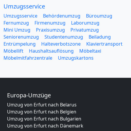
Umzugsservice
Umzugsservice
Behördenumzug
Büroumzug
Fernumzug
Firmenumzug
Laborumzug
Mini Umzug
Praxisumzug
Privatumzug
Seniorenumzug
Studentenumzug
Beiladung
Entrümpelung
Halteverbotszone
Klaviertransport
Möbellift
Haushaltsauflösung
Möbeltaxi
Möbelmitfahrzentrale
Umzugskartons
Europa-Umzüge
Umzug von Erfurt nach Belarus
Umzug von Erfurt nach Belgien
Umzug von Erfurt nach Bulgarien
Umzug von Erfurt nach Dänemark