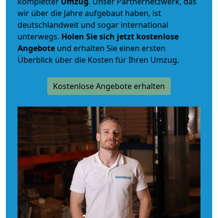
kompletter
Umzug
. Unser Partnernetzwerk, das
wir über die Jahre aufgebaut haben, ist
deutschlandweit und sogar international
unterwegs.
Holen Sie sich jetzt kostenlose
Angebote
und erhalten Sie einen ersten
Überblick über die Kosten für Ihren Umzug.
Kostenlose Angebote erhalten