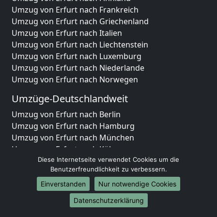
Umzug von Erfurt nach Frankreich
Umzug von Erfurt nach Griechenland
Umzug von Erfurt nach Italien
Umzug von Erfurt nach Liechtenstein
Umzug von Erfurt nach Luxemburg
Umzug von Erfurt nach Niederlande
Umzug von Erfurt nach Norwegen
Umzüge-Deutschlandweit
Umzug von Erfurt nach Berlin
Umzug von Erfurt nach Hamburg
Umzug von Erfurt nach München
Umzug von Erfurt nach Köln
Umzug von Erfurt nach Frankfurt am Main
Diese Internetseite verwendet Cookies um die
Benutzerfreundlichkeit zu verbessern.
Umzug von Erfurt nach Stuttgart
Umzug von Erfurt nach Düsseldorf
Einverstanden
Nur notwendige Cookies
Umzug von Erfurt nach Leipzig
Datenschutzerklärung
Umzug von Erfurt nach Dortmund