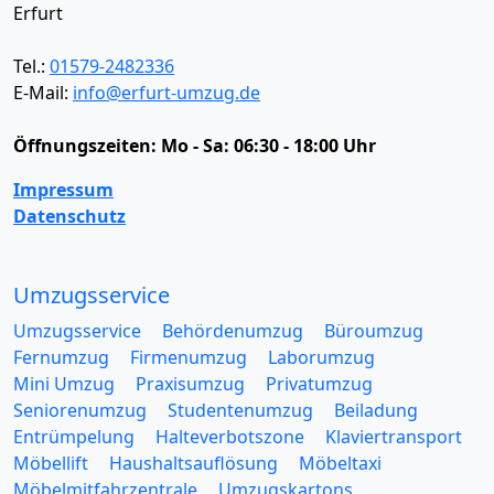
Erfurt
Tel.:
01579-2482336
E-Mail:
info@erfurt-umzug.de
Öffnungszeiten:
Mo - Sa: 06:30 - 18:00 Uhr
Impressum
Datenschutz
Umzugsservice
Umzugsservice
Behördenumzug
Büroumzug
Fernumzug
Firmenumzug
Laborumzug
Mini Umzug
Praxisumzug
Privatumzug
Seniorenumzug
Studentenumzug
Beiladung
Entrümpelung
Halteverbotszone
Klaviertransport
Möbellift
Haushaltsauflösung
Möbeltaxi
Möbelmitfahrzentrale
Umzugskartons