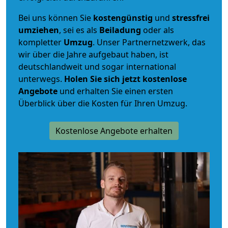
Bei uns können Sie
kostengünstig
und
stressfrei
umziehen
, sei es als
Beiladung
oder als
kompletter
Umzug
. Unser Partnernetzwerk, das
wir über die Jahre aufgebaut haben, ist
deutschlandweit und sogar international
unterwegs.
Holen Sie sich jetzt kostenlose
Angebote
und erhalten Sie einen ersten
Überblick über die Kosten für Ihren Umzug.
Kostenlose Angebote erhalten