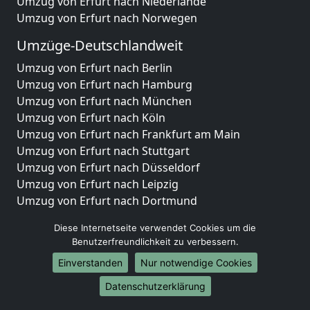
Umzug von Erfurt nach Niederlande
Umzug von Erfurt nach Norwegen
Umzüge-Deutschlandweit
Umzug von Erfurt nach Berlin
Umzug von Erfurt nach Hamburg
Umzug von Erfurt nach München
Umzug von Erfurt nach Köln
Umzug von Erfurt nach Frankfurt am Main
Umzug von Erfurt nach Stuttgart
Umzug von Erfurt nach Düsseldorf
Umzug von Erfurt nach Leipzig
Umzug von Erfurt nach Dortmund
Umzug von Erfurt nach Essen
Diese Internetseite verwendet Cookies um die
Umzug von Erfurt nach Bremen
Benutzerfreundlichkeit zu verbessern.
Umzug von Erfurt nach Dresden
Einverstanden
Nur notwendige Cookies
Umzug von Erfurt nach Hannover
Umzug von Erfurt nach Nürnberg
Datenschutzerklärung
Umzug von Erfurt nach Duisburg