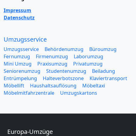
Impressum
Datenschutz
Umzugsservice
Umzugsservice
Behördenumzug
Büroumzug
Fernumzug
Firmenumzug
Laborumzug
Mini Umzug
Praxisumzug
Privatumzug
Seniorenumzug
Studentenumzug
Beiladung
Entrümpelung
Halteverbotszone
Klaviertransport
Möbellift
Haushaltsauflösung
Möbeltaxi
Möbelmitfahrzentrale
Umzugskartons
Europa-Umzüge