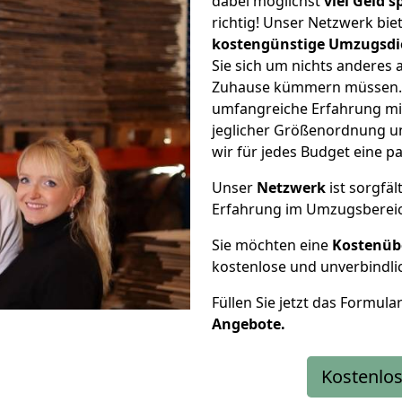
dabei möglichst
viel Geld 
richtig! Unser Netzwerk bi
kostengünstige Umzugsdi
Sie sich um nichts anderes 
Zuhause kümmern müssen. W
umfangreiche Erfahrung mi
jeglicher Größenordnung u
wir für jedes Budget eine 
Unser
Netzwerk
ist sorgfäl
Erfahrung im Umzugsberei
Sie möchten eine
Kostenüb
kostenlose und unverbindli
Füllen Sie jetzt das Formula
Angebote.
Kostenlos