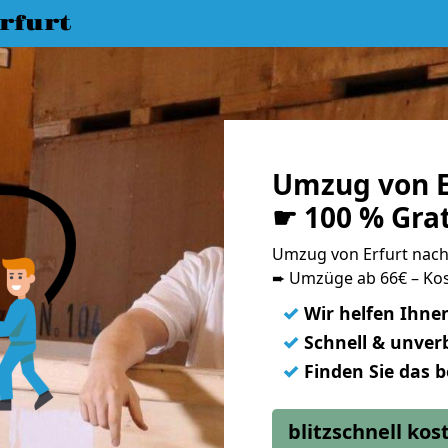
rfurt
Umzug von E
☛ 100 % Gra
Umzug von Erfurt nac
➨ Umzüge ab 66€ – Kos
✓
Wir helfen Ihne
✓
Schnell & unverb
✓
Finden Sie das 
blitzschnell ko