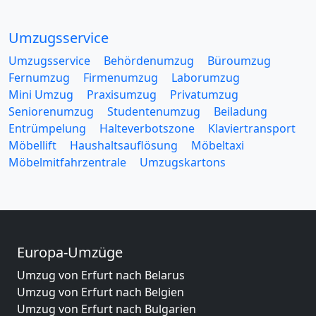
Umzugsservice
Umzugsservice
Behördenumzug
Büroumzug
Fernumzug
Firmenumzug
Laborumzug
Mini Umzug
Praxisumzug
Privatumzug
Seniorenumzug
Studentenumzug
Beiladung
Entrümpelung
Halteverbotszone
Klaviertransport
Möbellift
Haushaltsauflösung
Möbeltaxi
Möbelmitfahrzentrale
Umzugskartons
Europa-Umzüge
Umzug von Erfurt nach Belarus
Umzug von Erfurt nach Belgien
Umzug von Erfurt nach Bulgarien