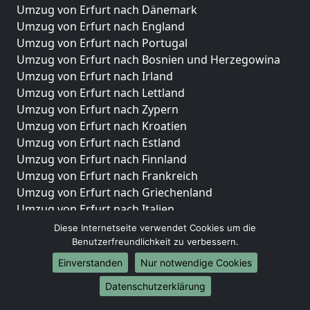
Umzug von Erfurt nach Dänemark
Umzug von Erfurt nach England
Umzug von Erfurt nach Portugal
Umzug von Erfurt nach Bosnien und Herzegowina
Umzug von Erfurt nach Irland
Umzug von Erfurt nach Lettland
Umzug von Erfurt nach Zypern
Umzug von Erfurt nach Kroatien
Umzug von Erfurt nach Estland
Umzug von Erfurt nach Finnland
Umzug von Erfurt nach Frankreich
Umzug von Erfurt nach Griechenland
Umzug von Erfurt nach Italien
Umzug von Erfurt nach Liechtenstein
Diese Internetseite verwendet Cookies um die
Umzug von Erfurt nach Luxemburg
Benutzerfreundlichkeit zu verbessern.
Umzug von Erfurt nach Niederlande
Einverstanden
Nur notwendige Cookies
Umzug von Erfurt nach Norwegen
Datenschutzerklärung
Umzüge-Deutschlandweit