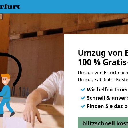
rfurt
Umzug von E
100 % Grati
Umzug von Erfurt nac
Umzüge ab 66€ – Koste
✓
Wir helfen Ihne
✓
Schnell & unverb
✓
Finden Sie das 
blitzschnell ko