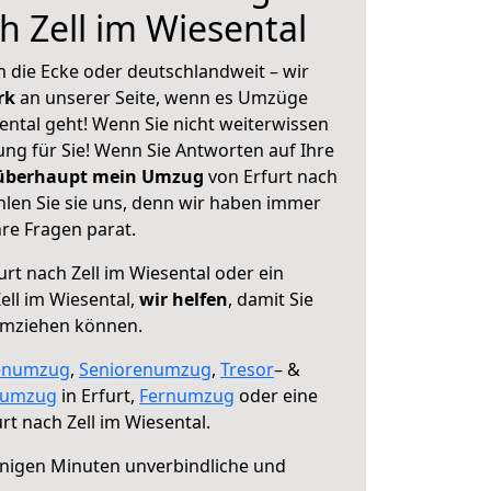
h Zell im Wiesental
 die Ecke oder deutschlandweit – wir
erk
an unserer Seite, wenn es Umzüge
sental geht! Wenn Sie nicht weiterwissen
sung für Sie! Wenn Sie Antworten auf Ihre
 überhaupt mein Umzug
von Erfurt nach
hlen Sie sie uns, denn wir haben immer
re Fragen parat.
rt nach Zell im Wiesental oder ein
ll im Wiesental,
wir helfen
, damit Sie
umziehen können.
enumzug
,
Seniorenumzug
,
Tresor
– &
numzug
in Erfurt,
Fernumzug
oder eine
rt nach Zell im Wiesental.
nigen Minuten unverbindliche und