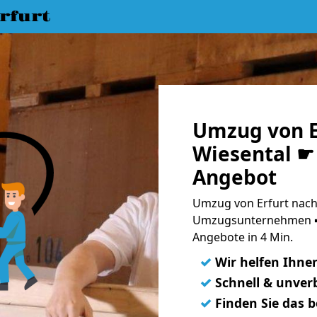
rfurt
Umzug von Er
Wiesental ☛ 
Angebot
Umzug von Erfurt nach 
Umzugsunternehmen ➨
Angebote in 4 Min.
✓
Wir helfen Ihne
✓
Schnell & unverb
✓
Finden Sie das 