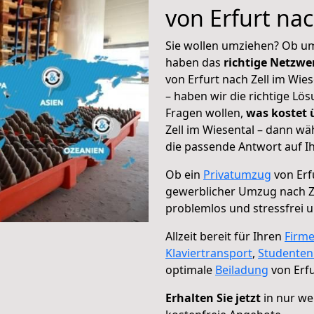
von Erfurt nac
Sie wollen umziehen? Ob um
haben das
richtige Netzw
von Erfurt nach Zell im Wie
– haben wir die richtige Lö
Fragen wollen,
was kostet
Zell im Wiesental – dann wä
die passende Antwort auf Ih
Ob ein
Privatumzug
von Erfu
gewerblicher Umzug nach Ze
problemlos und stressfrei 
Allzeit bereit für Ihren
Firm
Klaviertransport
,
Studente
optimale
Beiladung
von Erfu
Erhalten Sie jetzt
in nur we