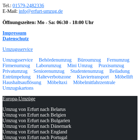
Tel.:
01579-2482336
E-Mail:
info@erfurt-umzug.de
Öffnungszeiten:
Mo - Sa: 06:30 - 18:00 Uhr
Impressum
Datenschutz
Umzugsservice
Umzugsservice
Behördenumzug
Büroumzug
Fernumzug
Firmenumzug
Laborumzug
Mini Umzug
Praxisumzug
Privatumzug
Seniorenumzug
Studentenumzug
Beiladung
Entrümpelung
Halteverbotszone
Klaviertransport
Möbellift
Haushaltsauflösung
Möbeltaxi
Möbelmitfahrzentrale
Umzugskartons
Europa-Umzüge
Umzug von Erfurt nach Belarus
Umzug von Erfurt nach Belgien
Umzug von Erfurt nach Bulgarien
Umzug von Erfurt nach Dänemark
Umzug von Erfurt nach England
Umzug von Erfurt nach Portugal