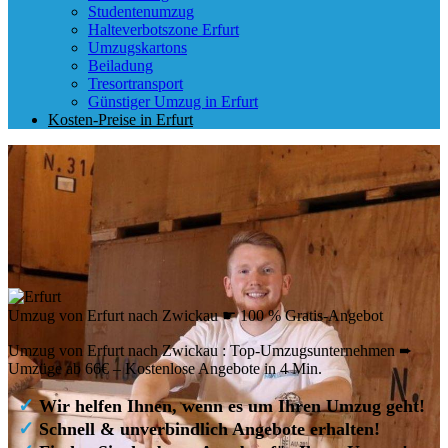
Studentenumzug
Halteverbotszone Erfurt
Umzugskartons
Beiladung
Tresortransport
Günstiger Umzug in Erfurt
Kosten-Preise in Erfurt
Umzug von Erfurt nach Zwickau ☛ 100 % Gratis-Angebot
Umzug von Erfurt nach Zwickau : Top-Umzugsunternehmen ➨
Umzüge ab 66€ – Kostenlose Angebote in 4 Min.
✓
Wir helfen Ihnen, wenn es um Ihren Umzug geht!
✓
Schnell & unverbindlich Angebote erhalten!