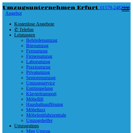
Umzugsunternehmen Erfurt
01579-2482336
Angebot
Kostenlose Angebote
✆ Telefon
Leistungen
Behördenumzug
Büroumzug
Fernumzug
Firmenumzug
Laborumzug
Praxisumzug
Privatumzug
Seniorenumzug
Umzugsservice
Entrümpelung
Klaviertransport
Möbellift
Haushaltsauflösung
Möbeltaxi
Möbelmitfahrzentrale
Umzugshelfer
Umzugstipps
Mini Umzug