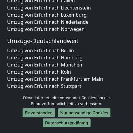
Umzug von Erfurt nach Italien
Umzug von Erfurt nach Liechtenstein
Umzug von Erfurt nach Luxemburg
Umzug von Erfurt nach Niederlande
Umzug von Erfurt nach Norwegen
Umzüge-Deutschlandweit
Umzug von Erfurt nach Berlin
Umzug von Erfurt nach Hamburg
Umzug von Erfurt nach München
Umzug von Erfurt nach Köln
Umzug von Erfurt nach Frankfurt am Main
Umzug von Erfurt nach Stuttgart
Umzug von Erfurt nach Düsseldorf
Diese Internetseite verwendet Cookies um die
Umzug von Erfurt nach Leipzig
Benutzerfreundlichkeit zu verbessern.
Umzug von Erfurt nach Dortmund
Einverstanden
Nur notwendige Cookies
Umzug von Erfurt nach Essen
Umzug von Erfurt nach Bremen
Datenschutzerklärung
Umzug von Erfurt nach Dresden