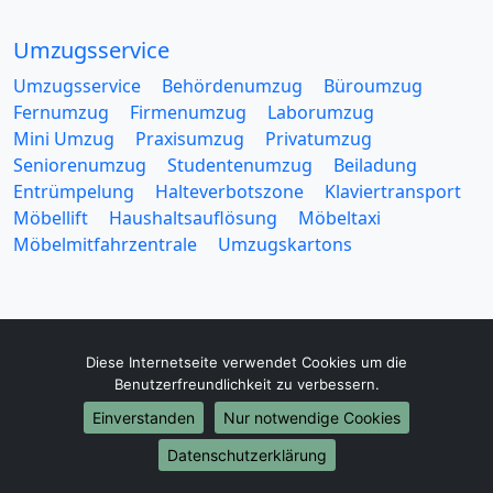
Umzugsservice
Umzugsservice
Behördenumzug
Büroumzug
Fernumzug
Firmenumzug
Laborumzug
Mini Umzug
Praxisumzug
Privatumzug
Seniorenumzug
Studentenumzug
Beiladung
Entrümpelung
Halteverbotszone
Klaviertransport
Möbellift
Haushaltsauflösung
Möbeltaxi
Möbelmitfahrzentrale
Umzugskartons
Diese Internetseite verwendet Cookies um die
Europa-Umzüge
Benutzerfreundlichkeit zu verbessern.
Umzug von Erfurt nach Belarus
Einverstanden
Nur notwendige Cookies
Umzug von Erfurt nach Belgien
Datenschutzerklärung
Umzug von Erfurt nach Bulgarien