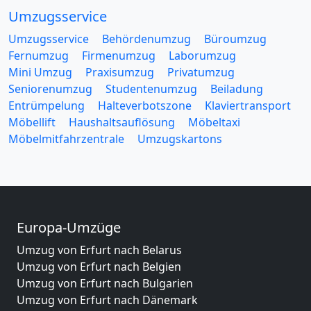
Umzugsservice
Umzugsservice
Behördenumzug
Büroumzug
Fernumzug
Firmenumzug
Laborumzug
Mini Umzug
Praxisumzug
Privatumzug
Seniorenumzug
Studentenumzug
Beiladung
Entrümpelung
Halteverbotszone
Klaviertransport
Möbellift
Haushaltsauflösung
Möbeltaxi
Möbelmitfahrzentrale
Umzugskartons
Europa-Umzüge
Umzug von Erfurt nach Belarus
Umzug von Erfurt nach Belgien
Umzug von Erfurt nach Bulgarien
Umzug von Erfurt nach Dänemark