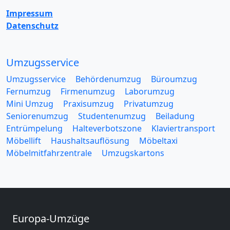
Impressum
Datenschutz
Umzugsservice
Umzugsservice
Behördenumzug
Büroumzug
Fernumzug
Firmenumzug
Laborumzug
Mini Umzug
Praxisumzug
Privatumzug
Seniorenumzug
Studentenumzug
Beiladung
Entrümpelung
Halteverbotszone
Klaviertransport
Möbellift
Haushaltsauflösung
Möbeltaxi
Möbelmitfahrzentrale
Umzugskartons
Europa-Umzüge