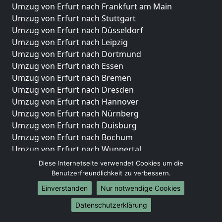
Umzug von Erfurt nach Frankfurt am Main
Umzug von Erfurt nach Stuttgart
Umzug von Erfurt nach Düsseldorf
Umzug von Erfurt nach Leipzig
Umzug von Erfurt nach Dortmund
Umzug von Erfurt nach Essen
Umzug von Erfurt nach Bremen
Umzug von Erfurt nach Dresden
Umzug von Erfurt nach Hannover
Umzug von Erfurt nach Nürnberg
Umzug von Erfurt nach Duisburg
Umzug von Erfurt nach Bochum
Umzug von Erfurt nach Wuppertal
Umzug von Erfurt nach Bielefeld
Diese Internetseite verwendet Cookies um die
Umzug von Erfurt nach Bonn
Benutzerfreundlichkeit zu verbessern.
Umzug von Erfurt nach Münster
Einverstanden
Nur notwendige Cookies
Internationale-Umzüge
Datenschutzerklärung
Umzug von Erfurt nach Brasilien