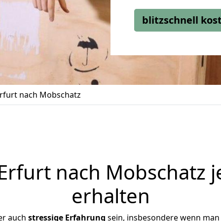
blitzschnell ko
rfurt nach Mobschatz
rfurt nach Mobschatz j
erhalten
er auch
stressige
Erfahrung
sein, insbesondere wenn man 