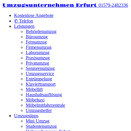
Umzugsunternehmen Erfurt
01579-2482336
Kostenlose Angebote
✆ Telefon
Leistungen
Behördenumzug
Büroumzug
Fernumzug
Firmenumzug
Laborumzug
Praxisumzug
Privatumzug
Seniorenumzug
Umzugsservice
Entrümpelung
Klaviertransport
Möbellift
Haushaltsauflösung
Möbeltaxi
Möbelmitfahrzentrale
Umzugshelfer
Umzugstipps
Mini Umzug
Studentenumzug