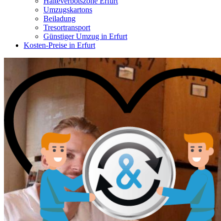
Halteverbotszone Erfurt
Umzugskartons
Beiladung
Tresortransport
Günstiger Umzug in Erfurt
Kosten-Preise in Erfurt