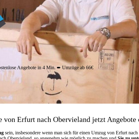
stenlose Angebote in 4 Min. ➨ Umzüge ab 66€
von Erfurt nach Obervieland jetzt Angebote 
ng
sein, insbesondere wenn man sich für einen Umzug von Erfurt nach 
t nach Obervieland, so angenehm wie möglich zu machen und
Sie zu unt