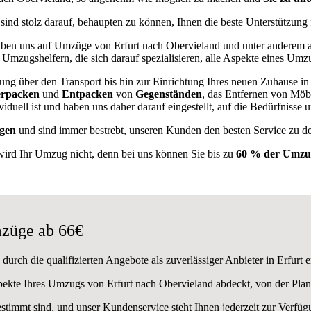
 sind stolz darauf, behaupten zu können, Ihnen die beste Unterstützun
en uns auf Umzüge von Erfurt nach Obervieland und unter anderem 
 Umzugshelfern, die sich darauf spezialisieren, alle Aspekte eines Umz
ung über den Transport bis hin zur Einrichtung Ihres neuen Zuhause in
rpacken
und
Entpacken
von
Gegenständen
, das Entfernen von Möbe
iduell ist und haben uns daher darauf eingestellt, auf die Bedürfniss
gen
und sind immer bestrebt, unseren Kunden den besten Service zu d
wird Ihr Umzug nicht, denn bei uns können Sie bis zu
60 % der Umzug
züge ab 66€
urch die qualifizierten Angebote als zuverlässiger Anbieter in Erfurt 
spekte Ihres Umzugs von Erfurt nach Obervieland abdeckt, von der Pla
estimmt sind, und unser Kundenservice steht Ihnen jederzeit zur Verf