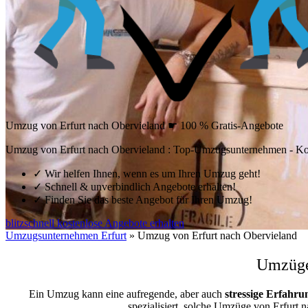
Umzug von Erfurt nach Obervieland ☛ 100 % Gratis-Angebote
Umzug von Erfurt nach Obervieland : Top-Umzugsunternehmen - Ko
✓
Wir helfen Ihnen, wenn es um Ihren Umzug geht!
✓
Schnell & unverbindlich Angebote erhalten!
✓
Finden Sie das beste Angebot für Ihren Umzug!
blitzschnell kostenlose Angebote erhalten
Umzugsunternehmen Erfurt
»
Umzug von Erfurt nach Obervieland
Umzüge 
Ein Umzug kann eine aufregende, aber auch
stressige
Erfahru
spezialisiert, solche Umzüge von Erfur