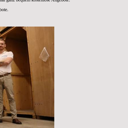
bote.