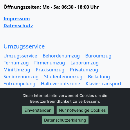
Öffnungszeiten:
Mo - Sa: 06:30 - 18:00 Uhr
Impressum
Datenschutz
Umzugsservice
Umzugsservice
Behördenumzug
Büroumzug
Fernumzug
Firmenumzug
Laborumzug
Mini Umzug
Praxisumzug
Privatumzug
Seniorenumzug
Studentenumzug
Beiladung
Entrümpelung
Halteverbotszone
Klaviertransport
Möbellift
Haushaltsauflösung
Möbeltaxi
Diese Internetseite verwendet Cookies um die
Möbelmitfahrzentrale
Umzugskartons
Benutzerfreundlichkeit zu verbessern.
Einverstanden
Nur notwendige Cookies
Datenschutzerklärung