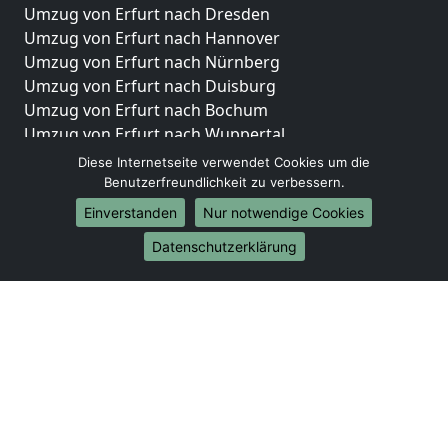
Umzug von Erfurt nach Dresden
Umzug von Erfurt nach Hannover
Umzug von Erfurt nach Nürnberg
Umzug von Erfurt nach Duisburg
Umzug von Erfurt nach Bochum
Umzug von Erfurt nach Wuppertal
Umzug von Erfurt nach Bielefeld
Diese Internetseite verwendet Cookies um die
Umzug von Erfurt nach Bonn
Benutzerfreundlichkeit zu verbessern.
Umzug von Erfurt nach Münster
Einverstanden
Nur notwendige Cookies
Internationale-Umzüge
Datenschutzerklärung
Umzug von Erfurt nach Brasilien
Umzug von Erfurt nach Brunei Darussalam
Umzug von Erfurt nach Burkina Faso
Umzug von Erfurt nach Burundi
Umzug von Erfurt nach Chile
Umzug von Erfurt nach China
Umzug von Erfurt nach Cookinseln
Umzug von Erfurt nach Costa Rica