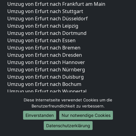
Umzug von Erfurt nach Frankfurt am Main
Umzug von Erfurt nach Stuttgart
Umzug von Erfurt nach Düsseldorf
Umzug von Erfurt nach Leipzig
Umzug von Erfurt nach Dortmund
Umzug von Erfurt nach Essen
Umzug von Erfurt nach Bremen
Umzug von Erfurt nach Dresden
Umzug von Erfurt nach Hannover
Umzug von Erfurt nach Nürnberg
Umzug von Erfurt nach Duisburg
Umzug von Erfurt nach Bochum
Umzug von Erfurt nach Wuppertal
Umzug von Erfurt nach Bielefeld
Diese Internetseite verwendet Cookies um die
Umzug von Erfurt nach Bonn
Benutzerfreundlichkeit zu verbessern.
Umzug von Erfurt nach Münster
Einverstanden
Nur notwendige Cookies
Internationale-Umzüge
Datenschutzerklärung
Umzug von Erfurt nach Brasilien