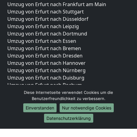
Umzug von Erfurt nach Frankfurt am Main
Umzug von Erfurt nach Stuttgart
Umzug von Erfurt nach Düsseldorf
Umzug von Erfurt nach Leipzig
Umzug von Erfurt nach Dortmund
Umzug von Erfurt nach Essen
Umzug von Erfurt nach Bremen
Umzug von Erfurt nach Dresden
Umzug von Erfurt nach Hannover
Umzug von Erfurt nach Nürnberg
Umzug von Erfurt nach Duisburg
Umzug von Erfurt nach Bochum
Umzug von Erfurt nach Wuppertal
Diese Internetseite verwendet Cookies um die
Benutzerfreundlichkeit zu verbessern.
Umzug von Erfurt nach Bielefeld
Umzug von Erfurt nach Bonn
Einverstanden
Nur notwendige Cookies
Umzug von Erfurt nach Münster
Datenschutzerklärung
Internationale-Umzüge
Umzug von Erfurt nach Brasilien