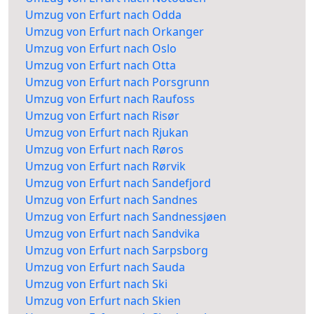
Umzug von Erfurt nach Odda
Umzug von Erfurt nach Orkanger
Umzug von Erfurt nach Oslo
Umzug von Erfurt nach Otta
Umzug von Erfurt nach Porsgrunn
Umzug von Erfurt nach Raufoss
Umzug von Erfurt nach Risør
Umzug von Erfurt nach Rjukan
Umzug von Erfurt nach Røros
Umzug von Erfurt nach Rørvik
Umzug von Erfurt nach Sandefjord
Umzug von Erfurt nach Sandnes
Umzug von Erfurt nach Sandnessjøen
Umzug von Erfurt nach Sandvika
Umzug von Erfurt nach Sarpsborg
Umzug von Erfurt nach Sauda
Umzug von Erfurt nach Ski
Umzug von Erfurt nach Skien