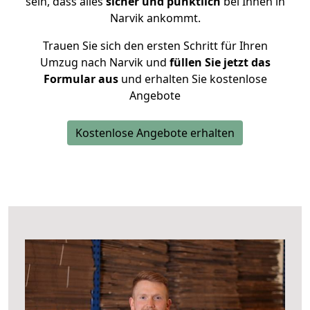
sein, dass alles
sicher und pünktlich
bei Ihnen in
Narvik ankommt.
Trauen Sie sich den ersten Schritt für Ihren
Umzug nach Narvik und
füllen Sie jetzt das
Formular aus
und erhalten Sie kostenlose
Angebote
Kostenlose Angebote erhalten