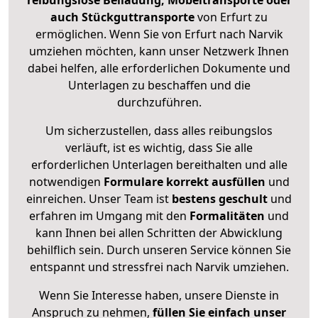
reibungslose Beiladung, Möbeltransporte oder
auch Stückguttransporte
von Erfurt zu
ermöglichen. Wenn Sie von Erfurt nach Narvik
umziehen möchten, kann unser Netzwerk Ihnen
dabei helfen, alle erforderlichen Dokumente und
Unterlagen zu beschaffen und die
durchzuführen.
Um sicherzustellen, dass alles reibungslos
verläuft, ist es wichtig, dass Sie alle
erforderlichen Unterlagen bereithalten und alle
notwendigen
Formulare
korrekt
ausfüllen
und
einreichen. Unser Team ist
bestens geschult
und
erfahren im Umgang mit den
Formalitäten
und
kann Ihnen bei allen Schritten der Abwicklung
behilflich sein. Durch unseren Service können Sie
entspannt und stressfrei nach Narvik umziehen.
Wenn Sie Interesse haben, unsere Dienste in
Anspruch zu nehmen,
füllen Sie einfach unser