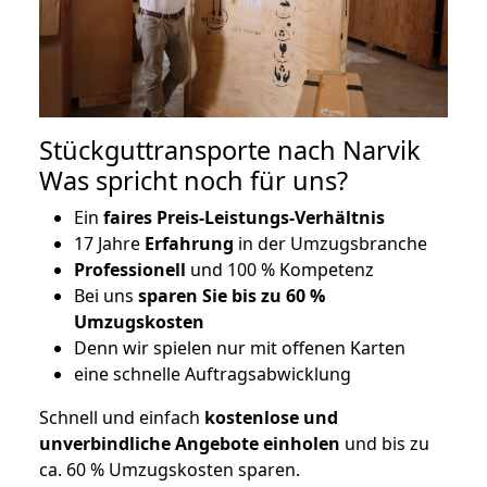
Stückguttransporte nach Narvik
Was spricht noch für uns?
Ein
faires Preis-Leistungs-Verhältnis
17 Jahre
Erfahrung
in der Umzugsbranche
Professionell
und 100 % Kompetenz
Bei uns
sparen Sie bis zu 60 %
Umzugskosten
D
enn wir spielen nur mit offenen Karten
eine schnelle Auftragsabwicklung
Schnell und einfach
kostenlose und
unverbindliche Angebote einholen
und bis zu
ca. 6
0 % Umzugskosten sparen.