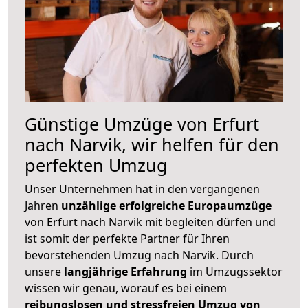
Günstige Umzüge von Erfurt
nach Narvik, wir helfen für den
perfekten Umzug
Unser Unternehmen hat in den vergangenen
Jahren
unzählige erfolgreiche Europaumzüge
von Erfurt nach Narvik mit begleiten dürfen und
ist somit der perfekte Partner für Ihren
bevorstehenden Umzug nach Narvik. Durch
unsere
langjährige Erfahrung
im Umzugssektor
wissen wir genau, worauf es bei einem
reibungslosen und stressfreien Umzug von