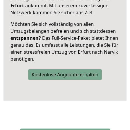
Erfurt
ankommt. Mit unserem zuverlässigen
Netzwerk kommen Sie sicher ans Ziel.
Möchten Sie sich vollständig von allen
Umzugsbelangen befreien und sich stattdessen
entspannen?
Das Full-Service-Paket bietet Ihnen
genau das. Es umfasst alle Leistungen, die Sie für
einen stressfreien Umzug von Erfurt nach Narvik
benötigen.
Kostenlose Angebote erhalten