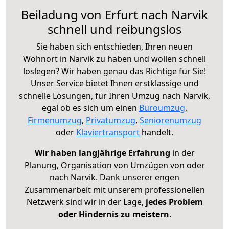
Beiladung von Erfurt nach Narvik
schnell und reibungslos
Sie haben sich entschieden, Ihren neuen
Wohnort in Narvik zu haben und wollen schnell
loslegen? Wir haben genau das Richtige für Sie!
Unser Service bietet Ihnen erstklassige und
schnelle Lösungen, für Ihren Umzug nach Narvik,
egal ob es sich um einen
Büroumzug
,
Firmenumzug
,
Privatumzug
,
Seniorenumzug
oder
Klaviertransport
handelt.
Wir haben langjährige Erfahrung
in der
Planung, Organisation von Umzügen von oder
nach Narvik. Dank unserer engen
Zusammenarbeit mit unserem professionellen
Netzwerk sind wir in der Lage,
jedes Problem
oder Hindernis zu meistern
.