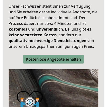
Unser Fachwissen steht Ihnen zur Verfügung
und Sie erhalten gerne individuelle Angebote, die
auf Ihre Bedürfnisse abgestimmt sind. Der
Prozess dauert nur etwa 4 Minuten und ist
kostenlos
und
unverbindlich
. Bei uns gibt es
keine versteckten Kosten
, sondern nur
qualitativ hochwertige Dienstleistungen
von
unserem Umzugspartner zum günstigen Preis.
Kostenlose Angebote erhalten