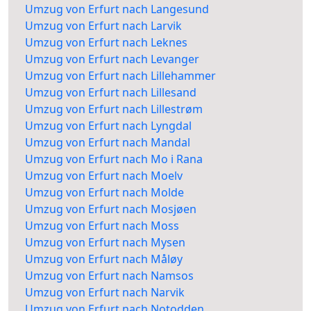
Umzug von Erfurt nach Langesund
Umzug von Erfurt nach Larvik
Umzug von Erfurt nach Leknes
Umzug von Erfurt nach Levanger
Umzug von Erfurt nach Lillehammer
Umzug von Erfurt nach Lillesand
Umzug von Erfurt nach Lillestrøm
Umzug von Erfurt nach Lyngdal
Umzug von Erfurt nach Mandal
Umzug von Erfurt nach Mo i Rana
Umzug von Erfurt nach Moelv
Umzug von Erfurt nach Molde
Umzug von Erfurt nach Mosjøen
Umzug von Erfurt nach Moss
Umzug von Erfurt nach Mysen
Umzug von Erfurt nach Måløy
Umzug von Erfurt nach Namsos
Umzug von Erfurt nach Narvik
Umzug von Erfurt nach Notodden