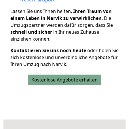
Lassen Sie uns Ihnen helfen,
Ihren Traum von
einem Leben in Narvik zu verwirklichen
. Die
Umzugspartner werden dafür sorgen, dass Sie
schnell und sicher
in Ihr neues Zuhause
einziehen können.
Kontaktieren Sie uns noch heute
oder holen Sie
sich kostenlose und unverbindliche Angebote für
Ihren Umzug nach Narvik.
Kostenlose Angebote erhalten