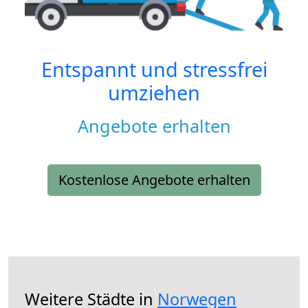
Entspannt und stressfrei
umziehen
Angebote erhalten
Kostenlose Angebote erhalten
Weitere Städte in
Norwegen