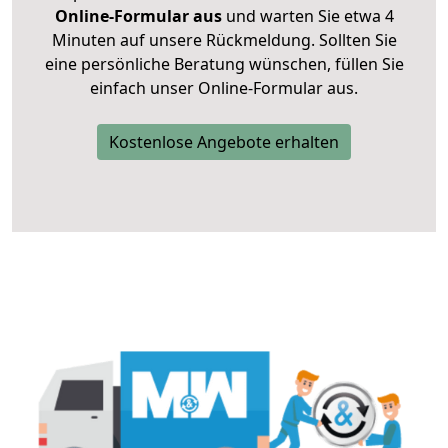
Online-Formular aus
und warten Sie etwa 4
Minuten auf unsere Rückmeldung. Sollten Sie
eine persönliche Beratung wünschen, füllen Sie
einfach unser Online-Formular aus.
Kostenlose Angebote erhalten