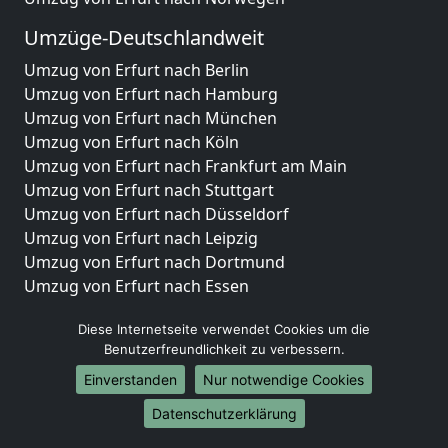
Umzüge-Deutschlandweit
Umzug von Erfurt nach Berlin
Umzug von Erfurt nach Hamburg
Umzug von Erfurt nach München
Umzug von Erfurt nach Köln
Umzug von Erfurt nach Frankfurt am Main
Umzug von Erfurt nach Stuttgart
Umzug von Erfurt nach Düsseldorf
Umzug von Erfurt nach Leipzig
Umzug von Erfurt nach Dortmund
Umzug von Erfurt nach Essen
Umzug von Erfurt nach Bremen
Diese Internetseite verwendet Cookies um die
Umzug von Erfurt nach Dresden
Benutzerfreundlichkeit zu verbessern.
Umzug von Erfurt nach Hannover
Einverstanden
Nur notwendige Cookies
Umzug von Erfurt nach Nürnberg
Umzug von Erfurt nach Duisburg
Datenschutzerklärung
Umzug von Erfurt nach Bochum