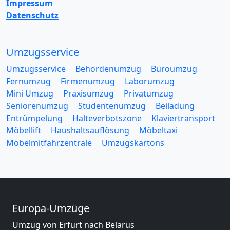
Impressum
Datenschutz
Umzugsservice
Umzugsservice
Behördenumzug
Büroumzug
Fernumzug
Firmenumzug
Laborumzug
Mini Umzug
Praxisumzug
Privatumzug
Seniorenumzug
Studentenumzug
Beiladung
Entrümpelung
Halteverbotszone
Klaviertransport
Möbellift
Haushaltsauflösung
Möbeltaxi
Möbelmitfahrzentrale
Umzugskartons
Europa-Umzüge
Umzug von Erfurt nach Belarus