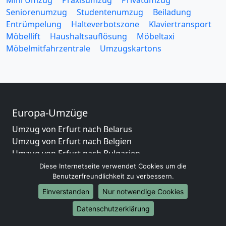
Mini Umzug
Praxisumzug
Privatumzug
Seniorenumzug
Studentenumzug
Beiladung
Entrümpelung
Halteverbotszone
Klaviertransport
Möbellift
Haushaltsauflösung
Möbeltaxi
Möbelmitfahrzentrale
Umzugskartons
Europa-Umzüge
Umzug von Erfurt nach Belarus
Umzug von Erfurt nach Belgien
Umzug von Erfurt nach Bulgarien
Umzug von Erfurt nach Dänemark
Diese Internetseite verwendet Cookies um die
Benutzerfreundlichkeit zu verbessern.
Umzug von Erfurt nach England
Umzug von Erfurt nach Portugal
Einverstanden
Nur notwendige Cookies
Umzug von Erfurt nach Bosnien und Herzegowina
Datenschutzerklärung
Umzug von Erfurt nach Irland