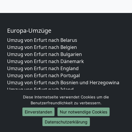
Europa-Umzüge
Umzug von Erfurt nach Belarus
Umzug von Erfurt nach Belgien
Umzug von Erfurt nach Bulgarien
Umzug von Erfurt nach Dänemark
Umzug von Erfurt nach England
Umzug von Erfurt nach Portugal
Umzug von Erfurt nach Bosnien und Herzegowina
Umzug von Erfurt nach Irland
Umzug von Erfurt nach Lettland
Diese Internetseite verwendet Cookies um die
Benutzerfreundlichkeit zu verbessern.
Umzug von Erfurt nach Zypern
Umzug von Erfurt nach Kroatien
Einverstanden
Nur notwendige Cookies
Umzug von Erfurt nach Estland
Datenschutzerklärung
Umzug von Erfurt nach Finnland