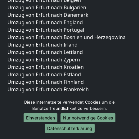
Umzug von Erfurt nach Belgien
Umzug von Erfurt nach Bulgarien
Umzug von Erfurt nach Dänemark
Umzug von Erfurt nach England
Umzug von Erfurt nach Portugal
Umzug von Erfurt nach Bosnien und Herzegowina
Umzug von Erfurt nach Irland
Umzug von Erfurt nach Lettland
Umzug von Erfurt nach Zypern
Umzug von Erfurt nach Kroatien
Umzug von Erfurt nach Estland
Umzug von Erfurt nach Finnland
Umzug von Erfurt nach Frankreich
Umzug von Erfurt nach Griechenland
Diese Internetseite verwendet Cookies um die
Umzug von Erfurt nach Italien
Benutzerfreundlichkeit zu verbessern.
Umzug von Erfurt nach Liechtenstein
Einverstanden
Nur notwendige Cookies
Umzug von Erfurt nach Luxemburg
Umzug von Erfurt nach Niederlande
Datenschutzerklärung
Umzug von Erfurt nach Norwegen