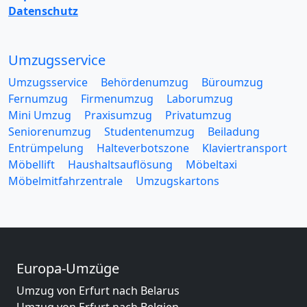
Datenschutz
Umzugsservice
Umzugsservice
Behördenumzug
Büroumzug
Fernumzug
Firmenumzug
Laborumzug
Mini Umzug
Praxisumzug
Privatumzug
Seniorenumzug
Studentenumzug
Beiladung
Entrümpelung
Halteverbotszone
Klaviertransport
Möbellift
Haushaltsauflösung
Möbeltaxi
Möbelmitfahrzentrale
Umzugskartons
Europa-Umzüge
Umzug von Erfurt nach Belarus