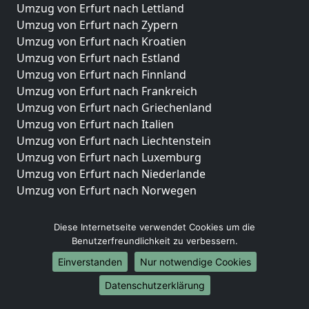
Umzug von Erfurt nach Lettland
Umzug von Erfurt nach Zypern
Umzug von Erfurt nach Kroatien
Umzug von Erfurt nach Estland
Umzug von Erfurt nach Finnland
Umzug von Erfurt nach Frankreich
Umzug von Erfurt nach Griechenland
Umzug von Erfurt nach Italien
Umzug von Erfurt nach Liechtenstein
Umzug von Erfurt nach Luxemburg
Umzug von Erfurt nach Niederlande
Umzug von Erfurt nach Norwegen
Umzüge-Deutschlandweit
Diese Internetseite verwendet Cookies um die
Umzug von Erfurt nach Berlin
Benutzerfreundlichkeit zu verbessern.
Umzug von Erfurt nach Hamburg
Einverstanden
Nur notwendige Cookies
Umzug von Erfurt nach München
Datenschutzerklärung
Umzug von Erfurt nach Köln
Umzug von Erfurt nach Frankfurt am Main