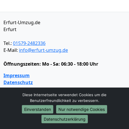
Erfurt-Umzug.de
Erfurt
Tel.:
01579-2482336
E-Mail:
info@erfurt-umzug.de
Öffnungszeiten:
Mo - Sa: 06:30 - 18:00 Uhr
Impressum
Datenschutz
Diese Internetseite verwendet Cookies um die
Benutzerfreundlichkeit zu verbessern.
Umzugsservice
Einverstanden
Nur notwendige Cookies
Umzugsservice
Behördenumzug
Büroumzug
Fernumzug
Firmenumzug
Laborumzug
Datenschutzerklärung
Mini Umzug
Praxisumzug
Privatumzug