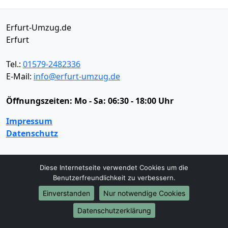
Erfurt-Umzug.de
Erfurt
Tel.:
01579-2482336
E-Mail:
info@erfurt-umzug.de
Öffnungszeiten:
Mo - Sa: 06:30 - 18:00 Uhr
Impressum
Datenschutz
Umzugsservice
Diese Internetseite verwendet Cookies um die
Benutzerfreundlichkeit zu verbessern.
Umzugsservice
Behördenumzug
Büroumzug
Einverstanden
Nur notwendige Cookies
Fernumzug
Firmenumzug
Laborumzug
Mini Umzug
Praxisumzug
Privatumzug
Datenschutzerklärung
Seniorenumzug
Studentenumzug
Beiladung