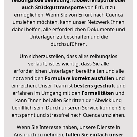
reibungslose Beiladung, Möbeltransporte oder
auch Stückguttransporte
von Erfurt zu
ermöglichen. Wenn Sie von Erfurt nach Cuenca
umziehen möchten, kann unser Netzwerk Ihnen
dabei helfen, alle erforderlichen Dokumente und
Unterlagen zu beschaffen und die
durchzuführen.
Um sicherzustellen, dass alles reibungslos
verläuft, ist es wichtig, dass Sie alle
erforderlichen Unterlagen bereithalten und alle
notwendigen
Formulare
korrekt
ausfüllen
und
einreichen. Unser Team ist
bestens geschult
und
erfahren im Umgang mit den
Formalitäten
und
kann Ihnen bei allen Schritten der Abwicklung
behilflich sein. Durch unseren Service können Sie
entspannt und stressfrei nach Cuenca umziehen.
Wenn Sie Interesse haben, unsere Dienste in
Anspruch zu nehmen,
füllen Sie einfach unser