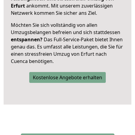
Erfurt
ankommt. Mit unserem zuverlässigen
Netzwerk kommen Sie sicher ans Ziel.
Möchten Sie sich vollständig von allen
Umzugsbelangen befreien und sich stattdessen
entspannen?
Das Full-Service-Paket bietet Ihnen
genau das. Es umfasst alle Leistungen, die Sie für
einen stressfreien Umzug von Erfurt nach
Cuenca benötigen.
Kostenlose Angebote erhalten