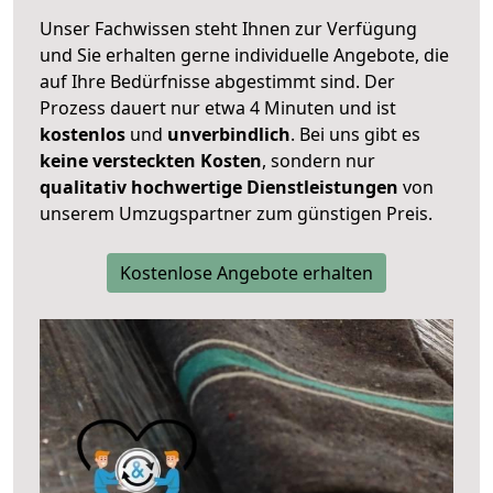
Unser Fachwissen steht Ihnen zur Verfügung
und Sie erhalten gerne individuelle Angebote, die
auf Ihre Bedürfnisse abgestimmt sind. Der
Prozess dauert nur etwa 4 Minuten und ist
kostenlos
und
unverbindlich
. Bei uns gibt es
keine versteckten Kosten
, sondern nur
qualitativ hochwertige Dienstleistungen
von
unserem Umzugspartner zum günstigen Preis.
Kostenlose Angebote erhalten