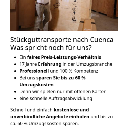
Stückguttransporte nach Cuenca
Was spricht noch für uns?
Ein
faires Preis-Leistungs-Verhältnis
17 Jahre
Erfahrung
in der Umzugsbranche
Professionell
und 100 % Kompetenz
Bei uns
sparen Sie bis zu 60 %
Umzugskosten
D
enn wir spielen nur mit offenen Karten
eine schnelle Auftragsabwicklung
Schnell und einfach
kostenlose und
unverbindliche Angebote einholen
und bis zu
ca. 6
0 % Umzugskosten sparen.