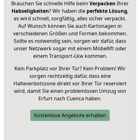
Brauchen Sie schnelle Hilfe beim
Verpacken
Ihrer
Habseligkeiten
? Wir haben die
perfekte Lösung
,
es wird schnell, sorgfältig, alles sicher verpackt.
Auf Wunsch können Sie auch Kartonagen in
verschiedenen Größen und Formen bekommen.
Sollte es notwendig sein, sorgen wir dafür, dass
unser Netzwerk sogar mit einem Möbellift oder
einem Transport-Lkw kommen.
Kein Parkplatz vor Ihrer Tür? Kein Problem! Wir
sorgen rechtzeitig dafür, dass eine
Halteverbotszone direkt vor Ihrer Tür reserviert
wird, damit Sie einen problemlosen Umzug von
Erfurt nach Cuenca haben.
Kostenlose Angebote erhalten