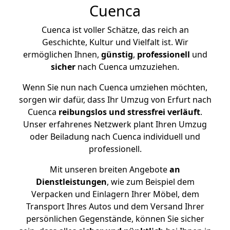
Cuenca
Cuenca ist voller Schätze, das reich an
Geschichte, Kultur und Vielfalt ist. Wir
ermöglichen Ihnen,
günstig
,
professionell
und
sicher
nach Cuenca umzuziehen.
Wenn Sie nun nach Cuenca umziehen möchten,
sorgen wir dafür, dass Ihr Umzug von Erfurt nach
Cuenca
reibungslos und stressfrei
verläuft
.
Unser erfahrenes Netzwerk plant Ihren Umzug
oder Beiladung nach Cuenca individuell und
professionell.
Mit unseren breiten Angebote
an
Dienstleistungen
, wie zum Beispiel dem
Verpacken und Einlagern Ihrer Möbel, dem
Transport Ihres Autos und dem Versand Ihrer
persönlichen Gegenstände, können Sie sicher