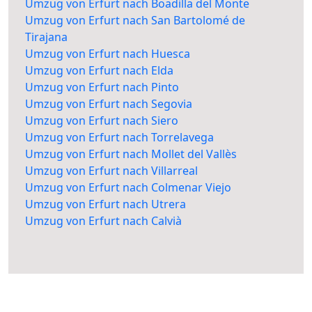
Umzug von Erfurt nach Boadilla del Monte
Umzug von Erfurt nach San Bartolomé de
Tirajana
Umzug von Erfurt nach Huesca
Umzug von Erfurt nach Elda
Umzug von Erfurt nach Pinto
Umzug von Erfurt nach Segovia
Umzug von Erfurt nach Siero
Umzug von Erfurt nach Torrelavega
Umzug von Erfurt nach Mollet del Vallès
Umzug von Erfurt nach Villarreal
Umzug von Erfurt nach Colmenar Viejo
Umzug von Erfurt nach Utrera
Umzug von Erfurt nach Calvià