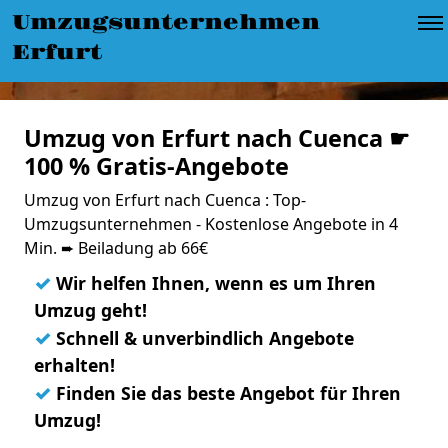
Umzugsunternehmen
Erfurt
Umzug von Erfurt nach Cuenca ☛
100 % Gratis-Angebote
Umzug von Erfurt nach Cuenca : Top-
Umzugsunternehmen - Kostenlose Angebote in 4
Min. ➨ Beiladung ab 66€
✓
Wir helfen Ihnen, wenn es um Ihren
Umzug geht!
✓
Schnell & unverbindlich Angebote
erhalten!
✓
Finden Sie das beste Angebot für Ihren
Umzug!