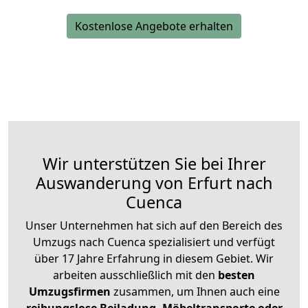
Kostenlose Angebote erhalten
Wir unterstützen Sie bei Ihrer
Auswanderung von Erfurt nach
Cuenca
Unser Unternehmen hat sich auf den Bereich des
Umzugs nach Cuenca spezialisiert und verfügt
über 17 Jahre Erfahrung in diesem Gebiet. Wir
arbeiten ausschließlich mit den
besten
Umzugsfirmen
zusammen, um Ihnen auch eine