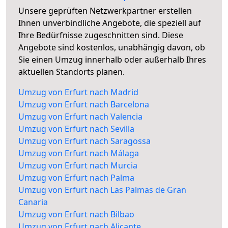
Unsere geprüften Netzwerkpartner erstellen
Ihnen unverbindliche Angebote, die speziell auf
Ihre Bedürfnisse zugeschnitten sind. Diese
Angebote sind kostenlos, unabhängig davon, ob
Sie einen Umzug innerhalb oder außerhalb Ihres
aktuellen Standorts planen.
Umzug von Erfurt nach Madrid
Umzug von Erfurt nach Barcelona
Umzug von Erfurt nach Valencia
Umzug von Erfurt nach Sevilla
Umzug von Erfurt nach Saragossa
Umzug von Erfurt nach Málaga
Umzug von Erfurt nach Murcia
Umzug von Erfurt nach Palma
Umzug von Erfurt nach Las Palmas de Gran
Canaria
Umzug von Erfurt nach Bilbao
Umzug von Erfurt nach Alicante