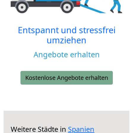
Entspannt und stressfrei
umziehen
Angebote erhalten
Kostenlose Angebote erhalten
Weitere Städte in
Spanien