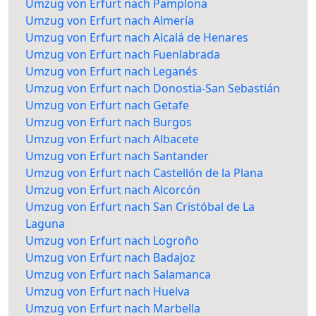
Umzug von Erfurt nach Pamplona
Umzug von Erfurt nach Almería
Umzug von Erfurt nach Alcalá de Henares
Umzug von Erfurt nach Fuenlabrada
Umzug von Erfurt nach Leganés
Umzug von Erfurt nach Donostia-San Sebastián
Umzug von Erfurt nach Getafe
Umzug von Erfurt nach Burgos
Umzug von Erfurt nach Albacete
Umzug von Erfurt nach Santander
Umzug von Erfurt nach Castellón de la Plana
Umzug von Erfurt nach Alcorcón
Umzug von Erfurt nach San Cristóbal de La
Laguna
Umzug von Erfurt nach Logroño
Umzug von Erfurt nach Badajoz
Umzug von Erfurt nach Salamanca
Umzug von Erfurt nach Huelva
Umzug von Erfurt nach Marbella