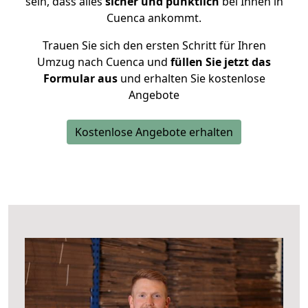
sein, dass alles
sicher und pünktlich
bei Ihnen in
Cuenca ankommt.
Trauen Sie sich den ersten Schritt für Ihren
Umzug nach Cuenca und
füllen Sie jetzt das
Formular aus
und erhalten Sie kostenlose
Angebote
Kostenlose Angebote erhalten